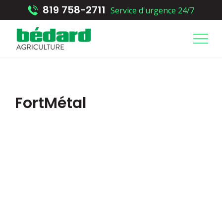
Aller au contenu principal
819 758-2711
Service d'urgence 24/7
FortMétal